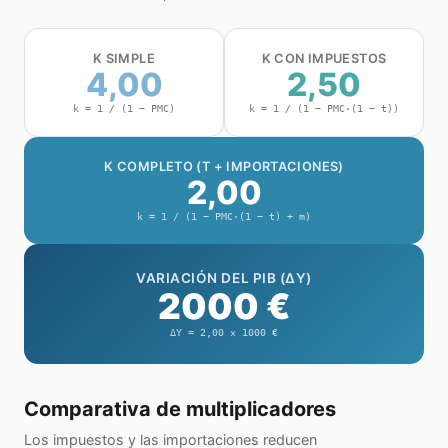
K SIMPLE
K CON IMPUESTOS
4,00
2,50
k = 1 / (1 − PMC)
k = 1 / (1 − PMC·(1 − t))
K COMPLETO (T + IMPORTACIONES)
2,00
k = 1 / (1 − PMC·(1 − t) + m)
VARIACIÓN DEL PIB (ΔY)
2000 €
ΔY =
2,00
×
1000 €
Comparativa de multiplicadores
Los impuestos y las importaciones reducen