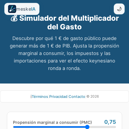
meske
IA
🌙
💰
Simulador del Multiplicador
del Gasto
Descubre por qué 1 € de gasto público puede
generar más de 1 € de PIB. Ajusta la propensión
marginal a consumir, los impuestos y las
importaciones para ver el efecto keynesiano
ronda a ronda.
ℹ️
Términos
|
Privacidad
|
Contacto
|
©
2026
0,75
Propensión marginal a consumir (PMC)