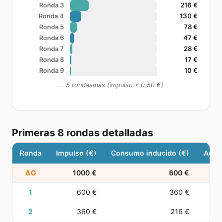
216 €
Ronda 3
130 €
Ronda 4
78 €
Ronda 5
47 €
Ronda 6
28 €
Ronda 7
17 €
Ronda 8
10 €
Ronda 9
…
5
ronda
s
más (impulso < 0,50 €)
Primeras
8
rondas detalladas
Ronda
Impulso (€)
Consumo inducido (€)
Acum
ΔG
1000 €
600 €
1
600 €
360 €
2
360 €
216 €