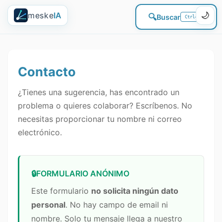
meske
IA
🌙
🔍
Buscar
Ctrl+K
Contacto
¿Tienes una sugerencia, has encontrado un
problema o quieres colaborar? Escríbenos. No
necesitas proporcionar tu nombre ni correo
electrónico.
🔒
FORMULARIO ANÓNIMO
Este formulario
no solicita ningún dato
personal
. No hay campo de email ni
nombre. Solo tu mensaje llega a nuestro