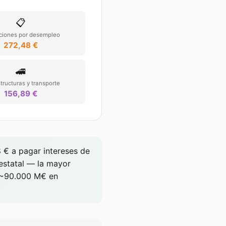
📋
ciones por desempleo
272,48 €
🚄
structuras y transporte
156,89 €
8
€ a pagar intereses de
estatal — la mayor
 (~90.000 M€ en