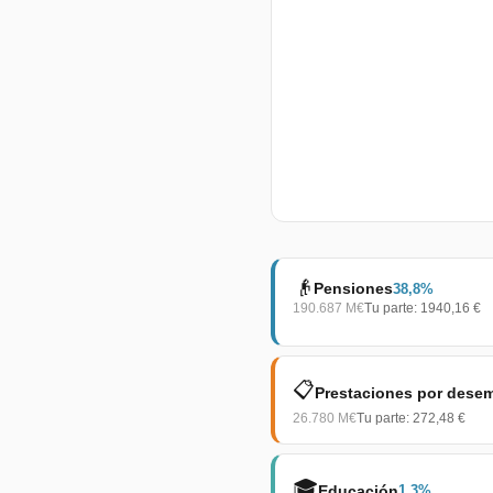
👴
Pensiones
38,8
%
190.687
M€
Tu parte:
1940,16 €
📋
Prestaciones por dese
26.780
M€
Tu parte:
272,48 €
🎓
Educación
1,3
%