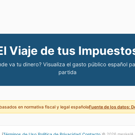
El Viaje de tus Impuesto
de va tu dinero? Visualiza el gasto público español pa
partida
basados en normativa fiscal y legal española
Fuente de los datos: 
ℹ️
Términos de Uso
|
Política de Privacidad
|
Contacto
|
©
2026
meskeIA