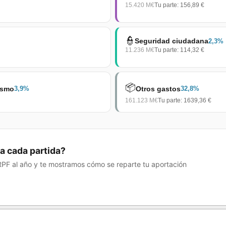
15.420
M€
Tu parte:
156,89 €
👮
Seguridad ciudadana
2,3
%
11.236
M€
Tu parte:
114,32 €
📦
rismo
Otros gastos
3,9
%
32,8
%
161.123
M€
Tu parte:
1639,36 €
a cada partida?
RPF al año y te mostramos cómo se reparte tu aportación