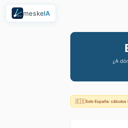
meske
IA
¿A dón
🇪🇸
Solo España: cálculos 