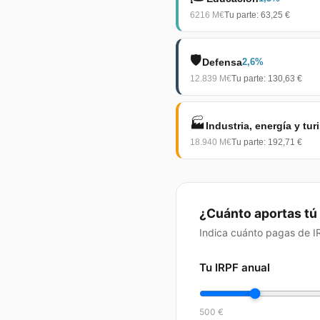
6216
M€
Tu parte:
63,25 €
🛡️
Defensa
2,6
%
12.839
M€
Tu parte:
130,63 €
🏭
Industria, energía y tu
18.940
M€
Tu parte:
192,71 €
¿Cuánto aportas tú 
Indica cuánto pagas de I
Tu IRPF anual
500 €