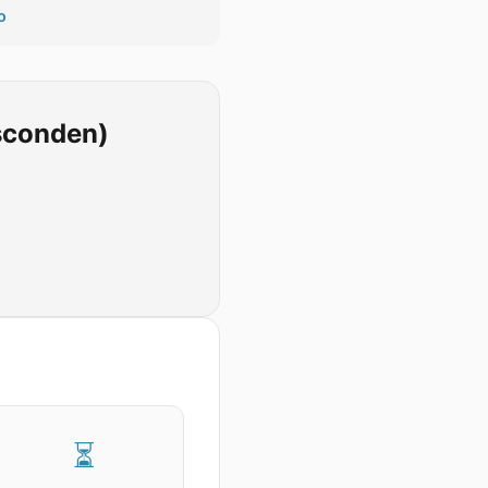
o
esconden)
⏳