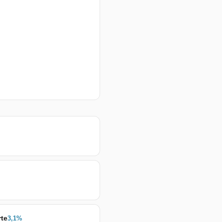
rte
3,1
%