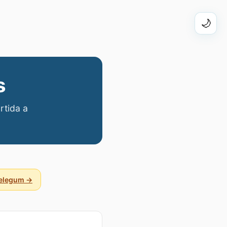
🌙
s
rtida a
Delegum →