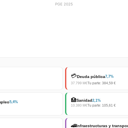
PGE 2025
💳
Deuda pública
7,7
%
37.799
M€
Tu parte:
384,59 €
🏥
Sanidad
2,1
%
mpleo
5,4
%
10.380
M€
Tu parte:
105,61 €
🚄
Infraestructuras y transpo