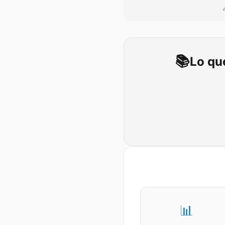
📚
Lo qu
📊