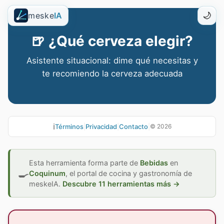
meske
IA
🌙
🍺
¿Qué cerveza elegir?
Asistente situacional: dime qué necesitas y
te recomiendo la cerveza adecuada
ℹ️
Términos
|
Privacidad
|
Contacto
|
©
2026
Esta herramienta forma parte de
Bebidas
en
🍳
Coquinum
,
el portal de cocina y gastronomía de
meskeIA.
Descubre 11 herramientas más →