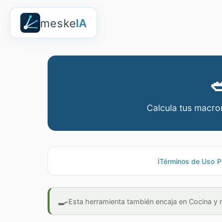
meske
IA

Calcula tus macron
ℹ️
Términos de Uso
|
P
🍳
Esta herramienta también encaja en Cocina y 