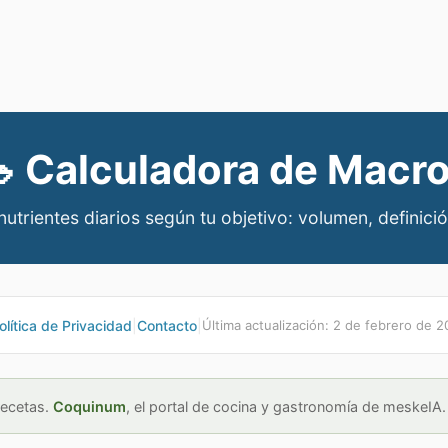

Calculadora de Macr
utrientes diarios según tu objetivo: volumen, definic
olítica de Privacidad
|
Contacto
|
Última actualización:
2 de febrero de 2
recetas.
Coquinum
, el portal de cocina y gastronomía de meskeIA.