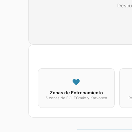
Descub
❤️
Zonas de Entrenamiento
5 zonas de FC: FCmáx y Karvonen
R