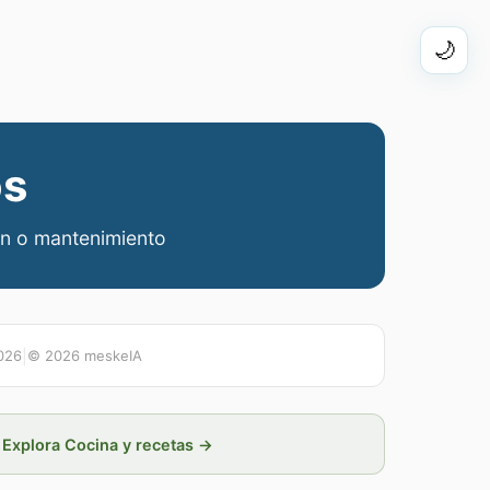
🌙
os
ión o mantenimiento
026
|
©
2026
meskeIA
Explora Cocina y recetas →