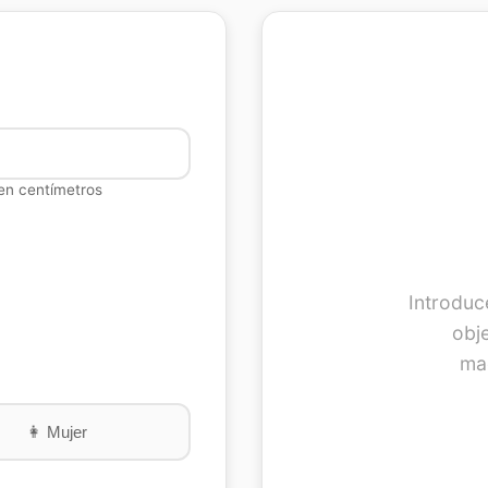
 en centímetros
Introduc
obje
mac
👩
Mujer