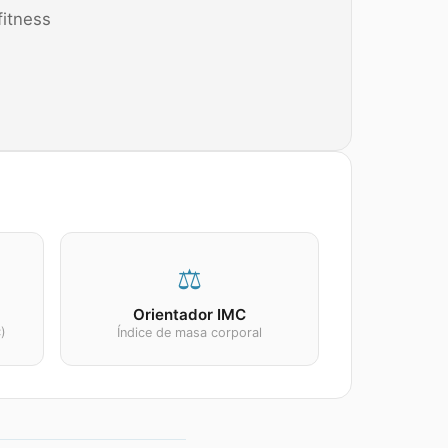
fitness
⚖️
Orientador IMC
C)
Índice de masa corporal