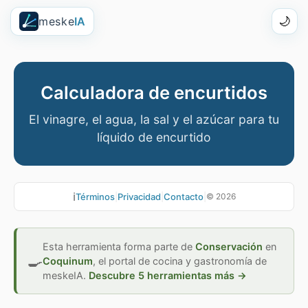
meske
IA
🌙
Calculadora de encurtidos
El vinagre, el agua, la sal y el azúcar para tu
líquido de encurtido
ℹ️
Términos
|
Privacidad
|
Contacto
|
©
2026
Esta herramienta forma parte de
Conservación
en
🍳
Coquinum
,
el portal de cocina y gastronomía de
meskeIA.
Descubre 5 herramientas más →