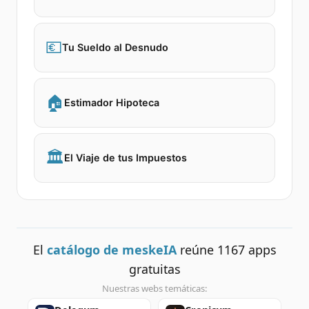
💶
Tu Sueldo al Desnudo
🏠
Estimador Hipoteca
🏛️
El Viaje de tus Impuestos
El
catálogo de meskeIA
reúne
1167
apps
gratuitas
Nuestras webs temáticas: