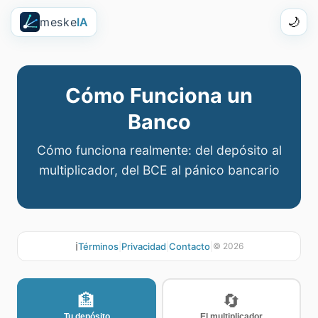
meske
IA
🌙
Cómo Funciona un
Banco
Cómo funciona realmente: del depósito al
multiplicador, del BCE al pánico bancario
ℹ️
Términos
|
Privacidad
|
Contacto
|
©
2026
🏦
🔄
Tu depósito
El multiplicador