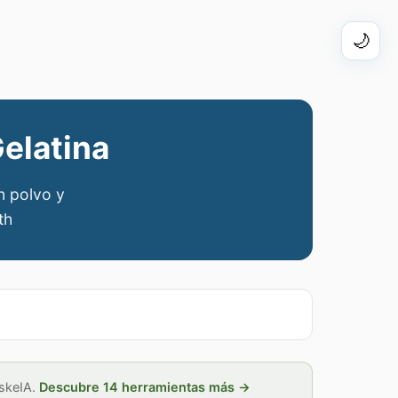
🌙
elatina
en polvo y
th
skeIA.
Descubre 14 herramientas más →