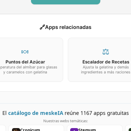
🔗
Apps relacionadas
🍬
⚖️
Puntos del Azúcar
Escalador de Recetas
peratura del almíbar para glasas
Ajusta la gelatina y demás
y caramelos con gelatina
ingredientes a más raciones
El
catálogo de meskeIA
reúne
1167
apps gratuitas
Nuestras webs temáticas:
Cronicum
Stemum