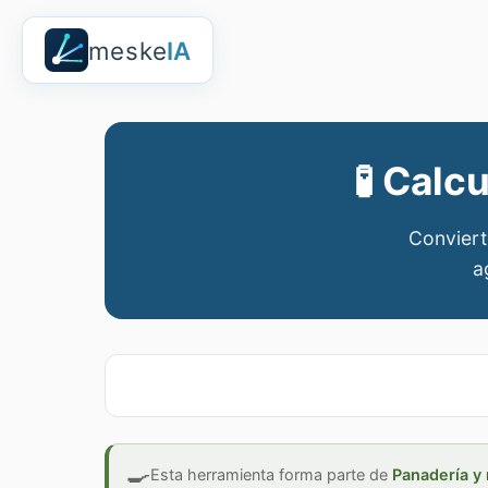
meske
IA
🧪
Calcu
Convierte
a
🍳
Esta herramienta forma parte de
Panadería y 