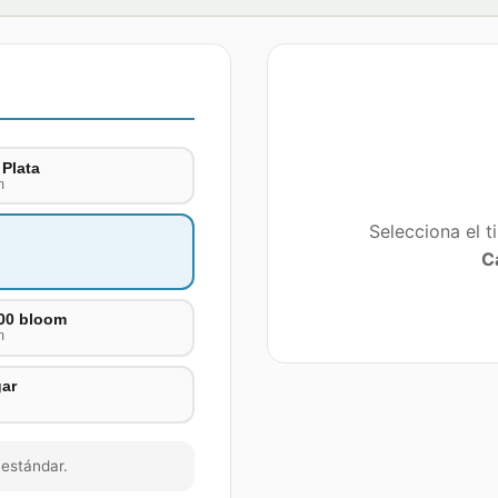
 Plata
m
Selecciona el t
C
00 bloom
m
ar
estándar.