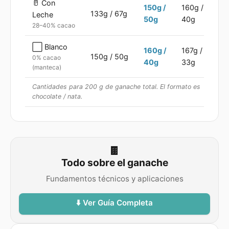
🥛
Con
150
g /
160
g /
133
g /
67
g
Leche
50
g
40
g
28–40% cacao
⬜
Blanco
160
g /
167
g /
150
g /
50
g
0% cacao
40
g
33
g
(manteca)
Cantidades para 200 g de ganache total. El formato es
chocolate / nata.
🍫
Todo sobre el ganache
Fundamentos técnicos y aplicaciones
⬇️ Ver Guía Completa