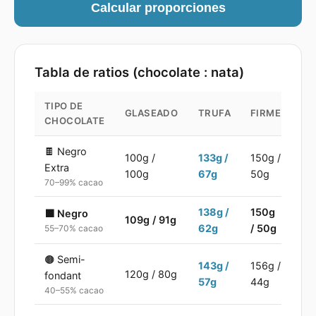
Calcular proporciones
Tabla de ratios (chocolate : nata)
TIPO DE
GLASEADO
TRUFA
FIRME
CHOCOLATE
🍫
Negro
100
g /
133
g /
150
g /
Extra
100
g
67
g
50
g
70–99% cacao
138
g /
150
g
🟫
Negro
109
g /
91
g
62
g
/
50
g
55–70% cacao
🟤
Semi-
143
g /
156
g /
120
g /
80
g
fondant
57
g
44
g
40–55% cacao