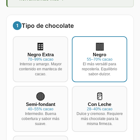
Tipo de chocolate
1
🍫
🟫
Negro Extra
Negro
70–99% cacao
55–70% cacao
Intenso y amargo. Mayor
El más versátil para
contenido en manteca de
repostería. Equilibrio
cacao.
sabor-dulzor.
🟤
🥛
Semi-fondant
Con Leche
40–55% cacao
28–40% cacao
Intermedio. Buena
Dulce y cremoso. Requiere
cobertura y sabor más
más chocolate para la
suave.
misma firmeza.