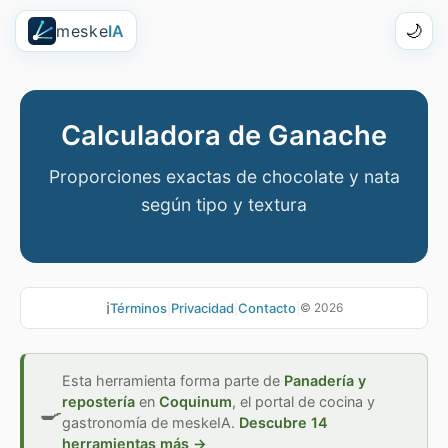
meske
IA
🌙
Calculadora de Ganache
Proporciones exactas de chocolate y nata
según tipo y textura
ℹ️
Términos
|
Privacidad
|
Contacto
|
©
2026
Esta herramienta forma parte de
Panadería y
repostería
en
Coquinum
,
el portal de cocina y
🍳
gastronomía de meskeIA.
Descubre 14
herramientas más →