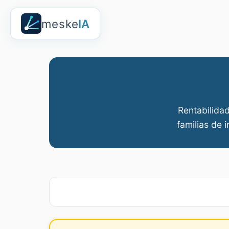
meske
IA
Rentabilidad
familias de 