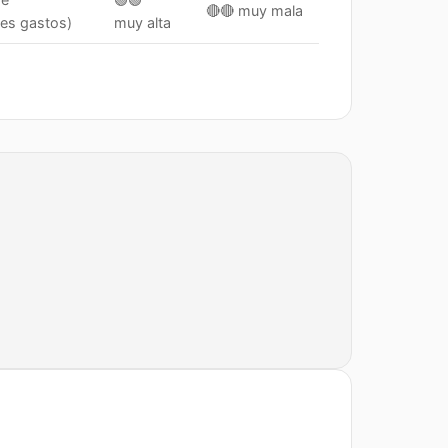
🔴🔴
muy mala
es gastos)
muy alta