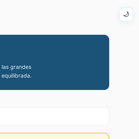
🌙
s
a las grandes
 equilibrada.