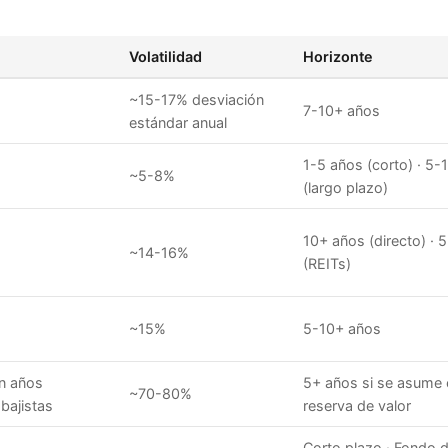
Volatilidad
Horizonte
~15-17% desviación
7-10+ años
estándar anual
1-5 años (corto) · 5-
~5-8%
(largo plazo)
10+ años (directo) · 
~14-16%
(REITs)
~15%
5-10+ años
n años
5+ años si se asume
~70-80%
 bajistas
reserva de valor
Corto plazo · Fondo 