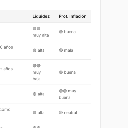
Liquidez
Prot. inflación
🟢🟢
🟢
buena
muy alta
10 años
🟢
alta
🔴
mala
🔴🔴
5+ años
muy
🟢
buena
baja
🟢🟢
muy
🟢
alta
buena
 como
🟢
alta
🟡
neutral
de
🟢🟢