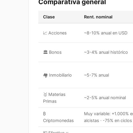
Comparativa general
Clase
Rent. nominal
📈
Acciones
~8-10% anual en USD
🏛️
Bonos
~3-4% anual histórico
🏘️
Inmobiliario
~5-7% anual
🥇
Materias
~2-5% anual nominal
Primas
₿
Muy variable: +1.000% e
Criptomonedas
alcistas · -75% en ciclos
💶
Efectivo y