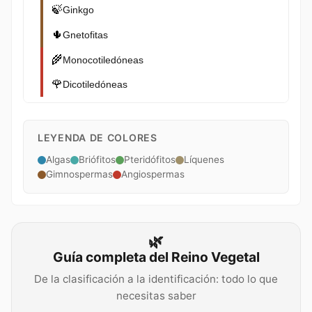
🍃
Ginkgo
🌵
Gnetofitas
🌾
Monocotiledóneas
🌹
Dicotiledóneas
LEYENDA DE COLORES
Algas
Briófitos
Pteridófitos
Líquenes
Gimnospermas
Angiospermas
🌿
Guía completa del Reino Vegetal
De la clasificación a la identificación: todo lo que
necesitas saber