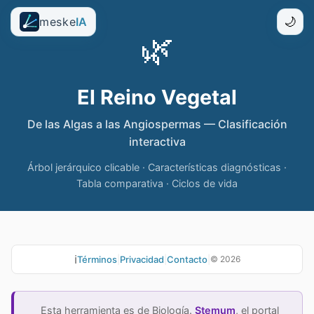
meske
IA
🌙
🌿
El Reino Vegetal
De las Algas a las Angiospermas — Clasificación
interactiva
Árbol jerárquico clicable · Características diagnósticas ·
Tabla comparativa · Ciclos de vida
ℹ️
Términos
|
Privacidad
|
Contacto
|
©
2026
Esta herramienta es de Biología.
Stemum
, el portal