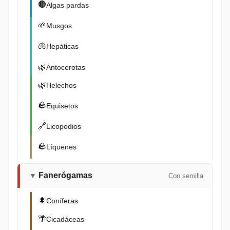
🟤
Algas pardas
🌱
Musgos
🫁
Hepáticas
🌿
Antocerotas
🌿
Helechos
🪨
Equisetos
🔗
Licopodios
🪨
Líquenes
Fanerógamas
▼
Con semilla
🌲
Coníferas
🌴
Cicadáceas