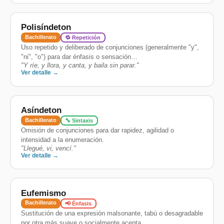
Polisíndeton
Bachillerato
🔁 Repetición
Uso repetido y deliberado de conjunciones (generalmente "y",
"ni", "o") para dar énfasis o sensación…
"
Y ríe, y llora, y canta, y baila sin parar.
"
Ver detalle →
Asíndeton
Bachillerato
🔧 Sintaxis
Omisión de conjunciones para dar rapidez, agilidad o
intensidad a la enumeración.
"
Llegué, vi, vencí.
"
Ver detalle →
Eufemismo
Bachillerato
📢 Énfasis
Sustitución de una expresión malsonante, tabú o desagradable
por otra más suave o socialmente acepta…