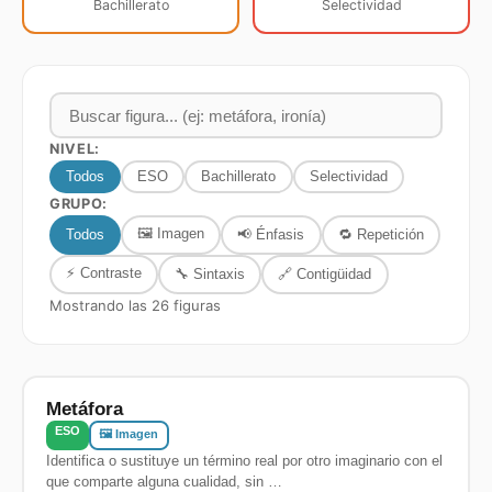
Bachillerato
Selectividad
NIVEL:
Todos
ESO
Bachillerato
Selectividad
GRUPO:
🖼️ Imagen
Todos
📢 Énfasis
🔁 Repetición
⚡ Contraste
🔧 Sintaxis
🔗 Contigüidad
Mostrando las 26 figuras
Metáfora
ESO
🖼️ Imagen
Identifica o sustituye un término real por otro imaginario con el
que comparte alguna cualidad, sin …