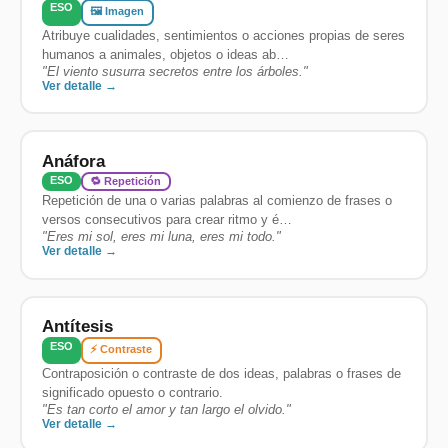
ESO
🖼️ Imagen
Atribuye cualidades, sentimientos o acciones propias de seres
humanos a animales, objetos o ideas ab…
"
El viento susurra secretos entre los árboles.
"
Ver detalle →
Anáfora
ESO
🔁 Repetición
Repetición de una o varias palabras al comienzo de frases o
versos consecutivos para crear ritmo y é…
"
Eres mi sol, eres mi luna, eres mi todo.
"
Ver detalle →
Antítesis
ESO
⚡ Contraste
Contraposición o contraste de dos ideas, palabras o frases de
significado opuesto o contrario.
"
Es tan corto el amor y tan largo el olvido.
"
Ver detalle →