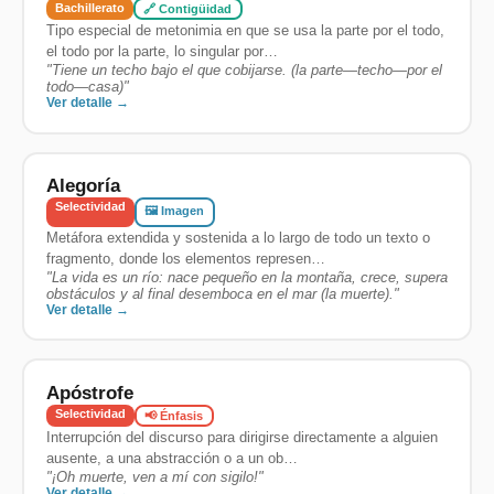
Bachillerato
🔗 Contigüidad
Tipo especial de metonimia en que se usa la parte por el todo,
el todo por la parte, lo singular por…
"
Tiene un techo bajo el que cobijarse. (la parte—techo—por el
todo—casa)
"
Ver detalle →
Alegoría
Selectividad
🖼️ Imagen
Metáfora extendida y sostenida a lo largo de todo un texto o
fragmento, donde los elementos represen…
"
La vida es un río: nace pequeño en la montaña, crece, supera
obstáculos y al final desemboca en el mar (la muerte).
"
Ver detalle →
Apóstrofe
Selectividad
📢 Énfasis
Interrupción del discurso para dirigirse directamente a alguien
ausente, a una abstracción o a un ob…
"
¡Oh muerte, ven a mí con sigilo!
"
Ver detalle →