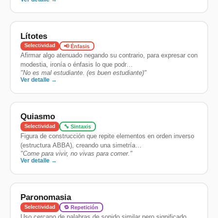
Lítotes
Selectividad
📢 Énfasis
Afirmar algo atenuado negando su contrario, para expresar con
modestia, ironía o énfasis lo que podr…
"
No es mal estudiante. (es buen estudiante)
"
Ver detalle →
Quiasmo
Selectividad
🔧 Sintaxis
Figura de construcción que repite elementos en orden inverso
(estructura ABBA), creando una simetría…
"
Come para vivir, no vivas para comer.
"
Ver detalle →
Paronomasia
Selectividad
🔁 Repetición
Uso cercano de palabras de sonido similar pero significado