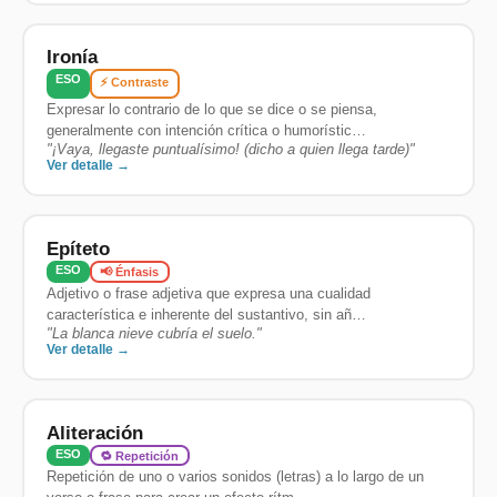
Ironía
ESO
⚡ Contraste
Expresar lo contrario de lo que se dice o se piensa,
generalmente con intención crítica o humorístic…
"
¡Vaya, llegaste puntualísimo! (dicho a quien llega tarde)
"
Ver detalle →
Epíteto
ESO
📢 Énfasis
Adjetivo o frase adjetiva que expresa una cualidad
característica e inherente del sustantivo, sin añ…
"
La blanca nieve cubría el suelo.
"
Ver detalle →
Aliteración
ESO
🔁 Repetición
Repetición de uno o varios sonidos (letras) a lo largo de un