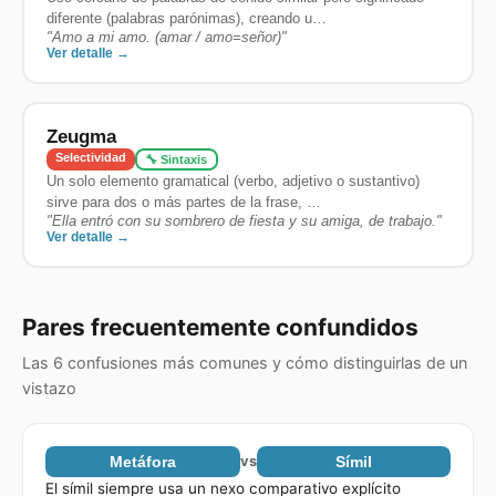
diferente (palabras parónimas), creando u…
"
Amo a mi amo. (amar / amo=señor)
"
Ver detalle →
Zeugma
Selectividad
🔧 Sintaxis
Un solo elemento gramatical (verbo, adjetivo o sustantivo)
sirve para dos o más partes de la frase, …
"
Ella entró con su sombrero de fiesta y su amiga, de trabajo.
"
Ver detalle →
Pares frecuentemente confundidos
Las 6 confusiones más comunes y cómo distinguirlas de un
vistazo
Metáfora
vs
Símil
El símil siempre usa un nexo comparativo explícito