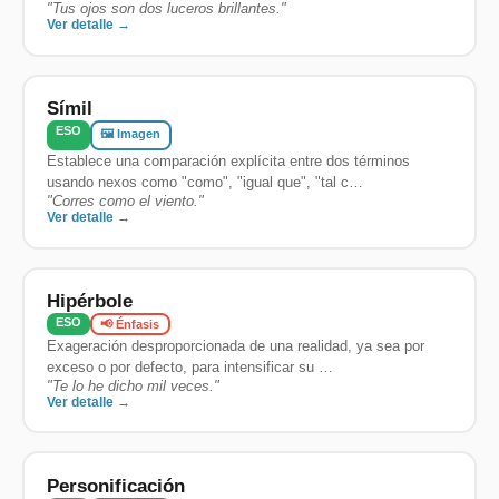
"
Tus ojos son dos luceros brillantes.
"
Ver detalle →
Símil
ESO
🖼️ Imagen
Establece una comparación explícita entre dos términos
usando nexos como "como", "igual que", "tal c…
"
Corres como el viento.
"
Ver detalle →
Hipérbole
ESO
📢 Énfasis
Exageración desproporcionada de una realidad, ya sea por
exceso o por defecto, para intensificar su …
"
Te lo he dicho mil veces.
"
Ver detalle →
Personificación