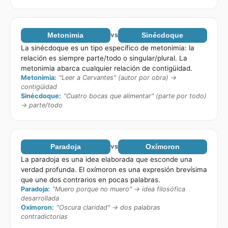
Metonimia
vs
Sinécdoque
La sinécdoque es un tipo específico de metonimia: la
relación es siempre parte/todo o singular/plural. La
metonimia abarca cualquier relación de contigüidad.
Metonimia
:
"Leer a Cervantes" (autor por obra) →
contigüidad
Sinécdoque
:
"Cuatro bocas que alimentar" (parte por todo)
→ parte/todo
Paradoja
vs
Oxímoron
La paradoja es una idea elaborada que esconde una
verdad profunda. El oxímoron es una expresión brevísima
que une dos contrarios en pocas palabras.
Paradoja
:
"Muero porque no muero" → idea filosófica
desarrollada
Oxímoron
:
"Oscura claridad" → dos palabras
contradictorias