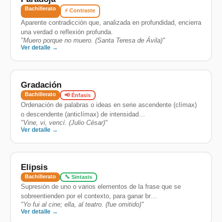
Bachillerato
⚡ Contraste
Aparente contradicción que, analizada en profundidad, encierra
una verdad o reflexión profunda.
"
Muero porque no muero. (Santa Teresa de Ávila)
"
Ver detalle →
Gradación
Bachillerato
📢 Énfasis
Ordenación de palabras o ideas en serie ascendente (clímax)
o descendente (anticlímax) de intensidad…
"
Vine, vi, vencí. (Julio César)
"
Ver detalle →
Elipsis
Bachillerato
🔧 Sintaxis
Supresión de uno o varios elementos de la frase que se
sobreentienden por el contexto, para ganar br…
"
Yo fui al cine; ella, al teatro. (fue omitido)
"
Ver detalle →