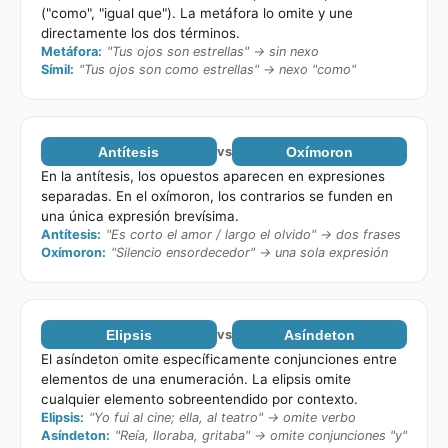
("como", "igual que"). La metáfora lo omite y une
directamente los dos términos.
Metáfora
:
"Tus ojos son estrellas" → sin nexo
Símil
:
"Tus ojos son como estrellas" → nexo "como"
Antítesis
vs
Oxímoron
En la antítesis, los opuestos aparecen en expresiones
separadas. En el oxímoron, los contrarios se funden en
una única expresión brevísima.
Antítesis
:
"Es corto el amor / largo el olvido" → dos frases
Oxímoron
:
"Silencio ensordecedor" → una sola expresión
Elipsis
vs
Asíndeton
El asíndeton omite específicamente conjunciones entre
elementos de una enumeración. La elipsis omite
cualquier elemento sobreentendido por contexto.
Elipsis
:
"Yo fui al cine; ella, al teatro" → omite verbo
Asíndeton
:
"Reía, lloraba, gritaba" → omite conjunciones "y"