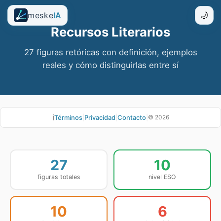
meske
IA
🌙
Recursos Literarios
27 figuras retóricas con definición, ejemplos
reales y cómo distinguirlas entre sí
ℹ️
Términos
|
Privacidad
|
Contacto
|
©
2026
27
10
figuras totales
nivel ESO
10
6