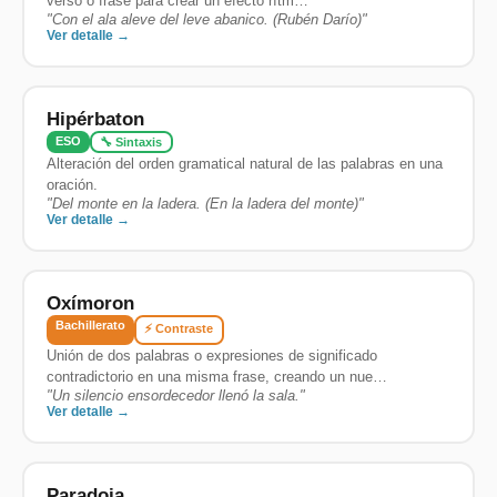
verso o frase para crear un efecto rítm…
"
Con el ala aleve del leve abanico. (Rubén Darío)
"
Ver detalle →
Hipérbaton
ESO
🔧 Sintaxis
Alteración del orden gramatical natural de las palabras en una
oración.
"
Del monte en la ladera. (En la ladera del monte)
"
Ver detalle →
Oxímoron
Bachillerato
⚡ Contraste
Unión de dos palabras o expresiones de significado
contradictorio en una misma frase, creando un nue…
"
Un silencio ensordecedor llenó la sala.
"
Ver detalle →
Paradoja