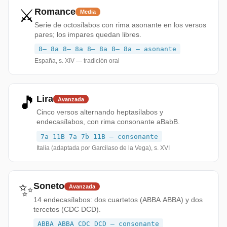
⚔️
Romance
Media
Serie de octosílabos con rima asonante en los versos
pares; los impares quedan libres.
8— 8a 8— 8a 8— 8a 8— 8a — asonante
España, s. XIV — tradición oral
🎵
Lira
Avanzada
Cinco versos alternando heptasílabos y
endecasílabos, con rima consonante aBabB.
7a 11B 7a 7b 11B — consonante
Italia (adaptada por Garcilaso de la Vega), s. XVI
✨
Soneto
Avanzada
14 endecasílabos: dos cuartetos (ABBA ABBA) y dos
tercetos (CDC DCD).
ABBA ABBA CDC DCD — consonante