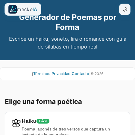
meske
IA
🌙
Generador de Poemas por
Forma
Escribe un haiku, soneto, lira o romance con guía
de sílabas en tiempo real
ℹ️
Términos
|
Privacidad
|
Contacto
|
©
2026
Elige una forma poética
🌸
Haiku
Fácil
Poema japonés de tres versos que captura un
instante de la naturaleza.