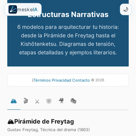
meske
IA
🌙
Estructuras Narrativas
6 modelos para arquitecturar tu historia:
desde la Pirámide de Freytag hasta el
Kishōtenketsu. Diagramas de tensión,
etapas detalladas y ejemplos literarios.
ℹ️
Términos
|
Privacidad
|
Contacto
|
©
2026
🏔️
🎬
🎭
🌸
🎥
⚔️
🏔️
Pirámide de Freytag
Gustav Freytag, Técnica del drama (1863)