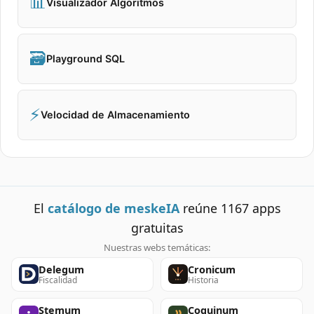
📊
Visualizador Algoritmos
🗃️
Playground SQL
⚡
Velocidad de Almacenamiento
El
catálogo de meskeIA
reúne
1167
apps
gratuitas
Nuestras webs temáticas:
Delegum
Cronicum
Fiscalidad
Historia
Stemum
Coquinum