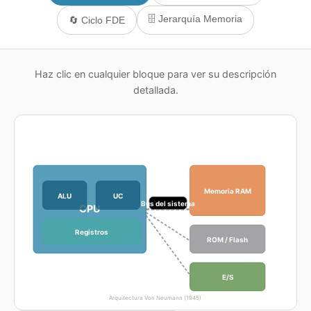
🗄️ Jerarquía Memoria
🔄 Ciclo FDE
Haz clic en cualquier bloque para ver su descripción
detallada.
Memoria RAM
ALU
UC
Buses
Bus del sistema
CPU
Registros
ROM / Flash
E/S
Arquitectura Von Neumann (1945)