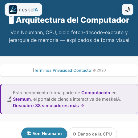
meske
IA
🌙
🖥️
Arquitectura del Computador
Von Neumann, CPU, ciclo fetch-decode-execute y
jerarquía de memoria — explicados de forma visual
ℹ️
Términos
|
Privacidad
|
Contacto
|
©
2026
Esta herramienta forma parte de
Computación
en
🔬
Stemum
,
el portal de ciencia interactiva de meskeIA.
Descubre 38 simuladores más →
🏗️ Von Neumann
⚙️ Dentro de la CPU