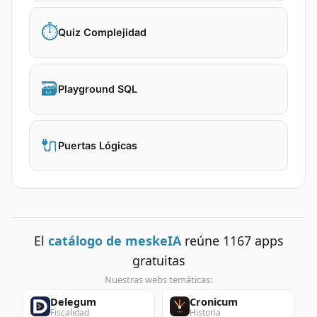
⏱️
Quiz Complejidad
🗃️
Playground SQL
🔌
Puertas Lógicas
El
catálogo de meskeIA
reúne
1167
apps
gratuitas
Nuestras webs temáticas:
Delegum
Cronicum
Fiscalidad
Historia