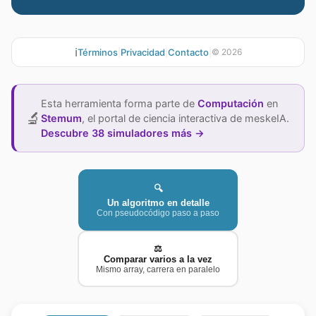
ℹ️
Términos
|
Privacidad
|
Contacto
|
©
2026
Esta herramienta forma parte de
Computación
en
🔬
Stemum
,
el portal de ciencia interactiva de meskeIA.
Descubre 38 simuladores más →
🔍
Un algoritmo en detalle
Con pseudocódigo paso a paso
⚖️
Comparar varios a la vez
Mismo array, carrera en paralelo