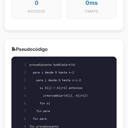
0
0ms
ACCESOS
TIEMPO
📝
Pseudocódigo
1
procedimiento bubbleSort(A)
2
  para i desde 0 hasta n-2
3
    para j desde 0 hasta n-i-2
4
      si A[j] > A[j+1] entonces
5
        intercambiar(A[j], A[j+1])
6
      fin si
7
    fin para
8
  fin para
9
fin procedimiento