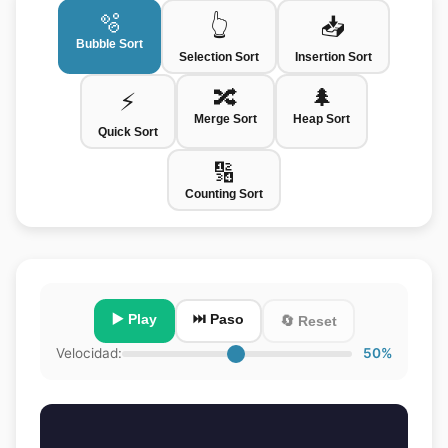
🫧
👆
📥
Bubble Sort
Selection Sort
Insertion Sort
🔀
🌲
⚡
Merge Sort
Heap Sort
Quick Sort
🔢
Counting Sort
▶️
Play
⏭️ Paso
🔄 Reset
Velocidad:
50
%