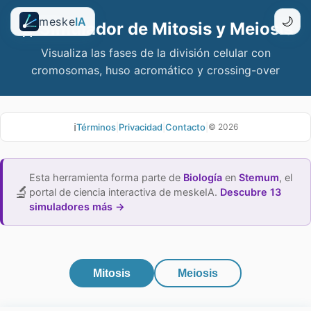
meske
IA
🌙
🧬
Simulador de Mitosis y Meiosis
Visualiza las fases de la división celular con
cromosomas, huso acromático y crossing-over
ℹ️
Términos
|
Privacidad
|
Contacto
|
©
2026
Esta herramienta forma parte de
Biología
en
Stemum
,
el
🔬
portal de ciencia interactiva de meskeIA.
Descubre 13
simuladores más →
Mitosis
Meiosis