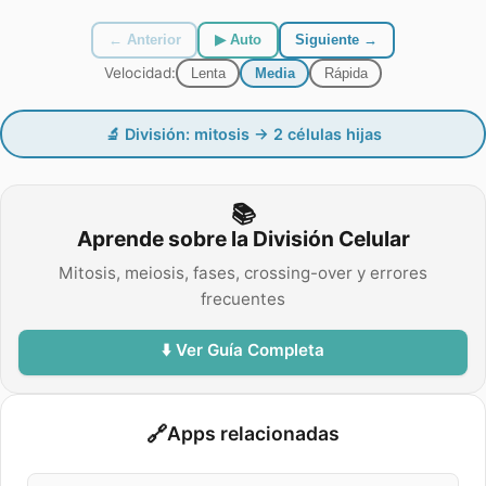
← Anterior
▶ Auto
Siguiente →
Velocidad:
Lenta
Media
Rápida
🔬
División: mitosis → 2 células hijas
📚
Aprende sobre la División Celular
Mitosis, meiosis, fases, crossing-over y errores
frecuentes
⬇️ Ver Guía Completa
🔗
Apps relacionadas