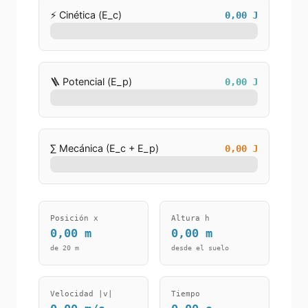
⚡ Cinética (E_c)
0,00
J
🪜 Potencial (E_p)
0,00
J
∑ Mecánica (E_c + E_p)
0,00
J
Posición x
Altura h
0,00
m
0,00
m
de
20
m
desde el suelo
Velocidad |v|
Tiempo