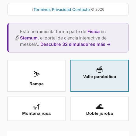
ℹ️
Términos
|
Privacidad
|
Contacto
|
©
2026
Esta herramienta forma parte de
Física
en
🔬
Stemum
,
el portal de ciencia interactiva de
meskeIA.
Descubre 32 simuladores más →
🥣
⛷️
Valle parabólico
Rampa
🎢
🌊
Montaña rusa
Doble joroba