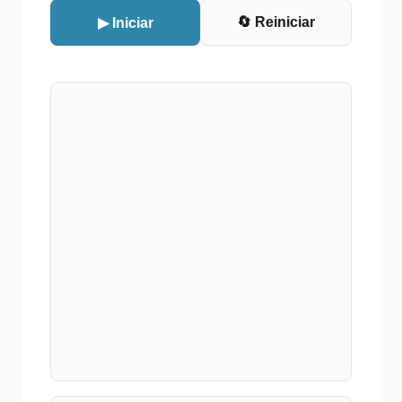
🔄 Reiniciar
▶
Iniciar