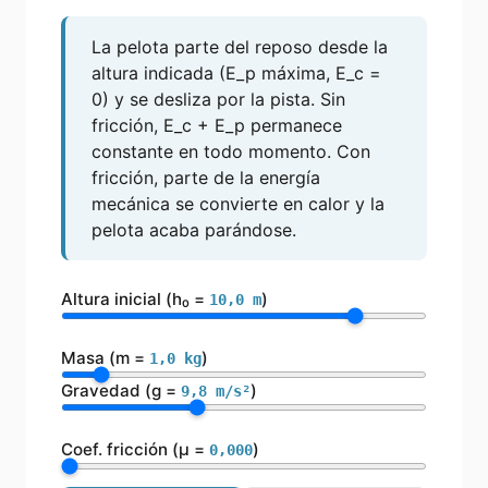
La pelota parte del reposo desde la
altura indicada (E_p máxima, E_c =
0) y se desliza por la pista. Sin
fricción, E_c + E_p permanece
constante en todo momento. Con
fricción, parte de la energía
mecánica se convierte en calor y la
pelota acaba parándose.
Altura inicial (h₀ =
)
10,0
m
Masa (m =
)
1,0
kg
Gravedad (g =
)
9,8
m/s²
Coef. fricción (μ =
)
0,000