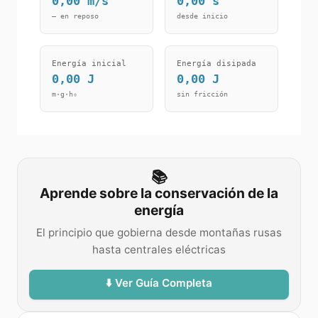
0,00
m/s
0,00
s
— en reposo
desde inicio
Energía inicial
Energía disipada
0,00
J
0,00
J
m·g·h₀
sin fricción
📚
Aprende sobre la conservación de la
energía
El principio que gobierna desde montañas rusas
hasta centrales eléctricas
⬇️ Ver Guía Completa