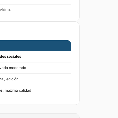
vídeo.
edes sociales
hivado moderado
al, edición
es, máxima calidad