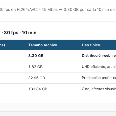
30 fps en H.264/AVC: ≈45 Mbps → 3.30 GB por cada 10 min de 
k
·
30
fps ·
10
min
ps)
Tamaño archivo
Uso típico
3.30 GB
Distribución web, r
1.82 GB
UHD eficiente, arc
32.96 GB
Producción profesion
131.84 GB
Cine, efectos visual