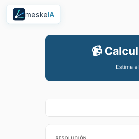
meske
IA
📹
Calcul
Estima el
RESOLUCIÓN