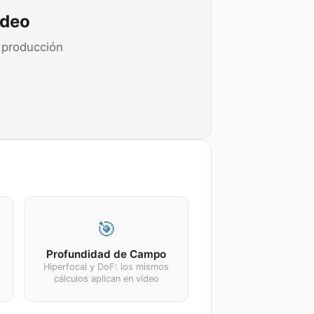
ídeo
 producción
🎯
Profundidad de Campo
Hiperfocal y DoF: los mismos
cálculos aplican en vídeo