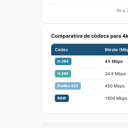
4k a 
Comparativa de códecs para
4
Códec
Bitrate (Mb
45
Mbps
H.264
24.8
Mbps
H.265
450
Mbps
ProRes 422
1800
Mbps
RAW