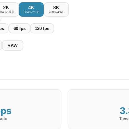
2K
4K
8K
2048×1080
3840×2160
7680×4320
)
ps
60
fps
120
fps
RAW
ps
3
mado
Tama