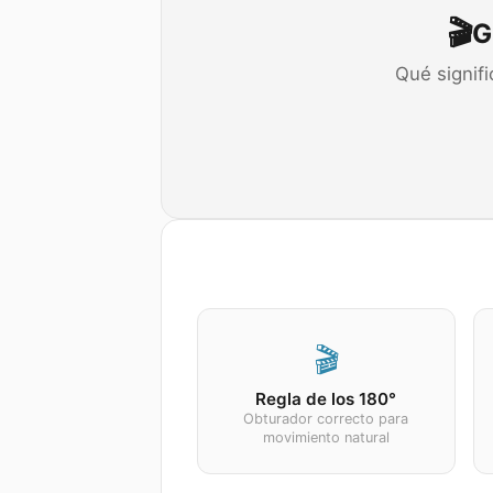
🎬
G
Qué signif
🎬
Regla de los 180°
Obturador correcto para
movimiento natural