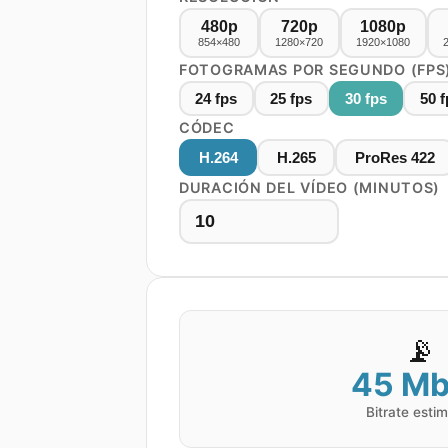
480p
720p
1080p
854×480
1280×720
1920×1080
FOTOGRAMAS POR SEGUNDO (FPS
24
fps
25
fps
30
fps
50
f
CÓDEC
H.264
H.265
ProRes 422
DURACIÓN DEL VÍDEO (MINUTOS)
📡
45
Mb
Bitrate esti