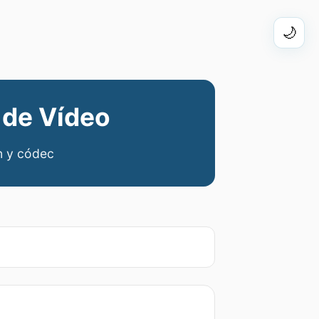
🌙
 de Vídeo
ón y códec