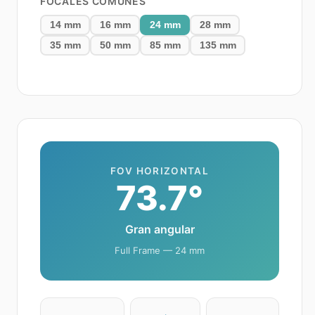
FOCALES COMUNES
14
mm
16
mm
24
mm
28
mm
35
mm
50
mm
85
mm
135
mm
FOV HORIZONTAL
73.7
°
Gran angular
Full Frame
—
24
mm