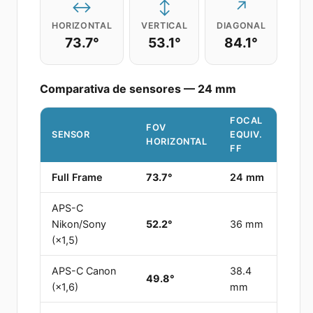
↔
↕
↗
HORIZONTAL
VERTICAL
DIAGONAL
73.7
°
53.1
°
84.1
°
Comparativa de sensores —
24
mm
FOCAL
FOV
SENSOR
EQUIV.
HORIZONTAL
FF
Full Frame
73.7
°
24 mm
APS-C
Nikon/Sony
52.2
°
36 mm
(×1,5)
APS-C Canon
38.4
49.8
°
(×1,6)
mm