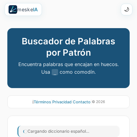
meske
IA
🌙
Buscador de Palabras
por Patrón
Encuentra palabras que encajan en huecos.
Usa
como comodín.
_
ℹ️
Términos
|
Privacidad
|
Contacto
|
©
2026
Cargando diccionario español…