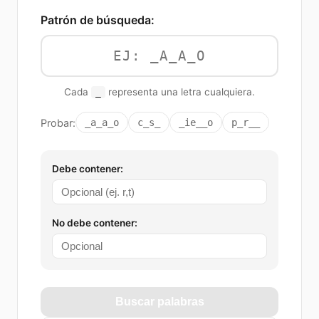
Patrón de búsqueda:
Cada
representa una letra cualquiera.
_
Probar:
_a_a_o
c_s_
_ie__o
p_r__
Debe contener:
No debe contener:
Buscar palabras