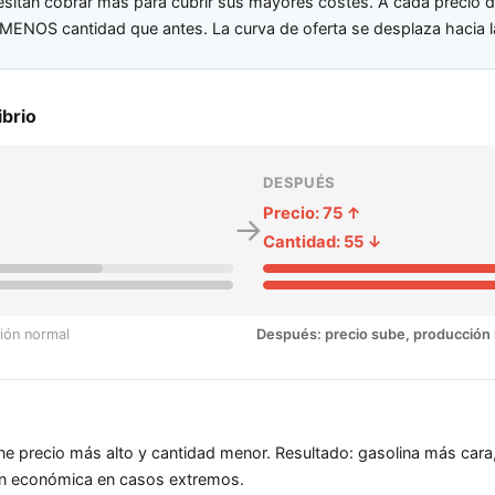
sitan cobrar más para cubrir sus mayores costes. A cada precio 
 MENOS cantidad que antes. La curva de oferta se desplaza hacia la
ibrio
DESPUÉS
Precio:
75
↑
→
Cantidad:
55
↓
ción normal
Después: precio sube, producción 
iene precio más alto y cantidad menor. Resultado: gasolina más cara,
ón económica en casos extremos.