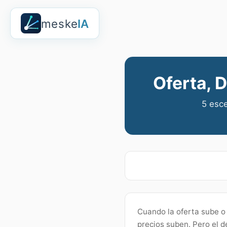
meske
IA
Oferta, 
5 esce
Cuando la oferta sube o 
precios suben. Pero el d