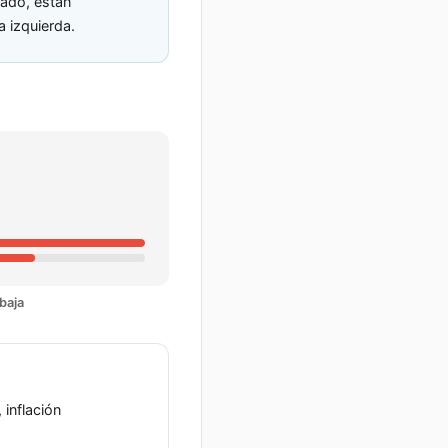
dado, están
 izquierda.
baja
 inflación