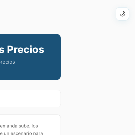
🌙
s Precios
precios
 demanda sube, los
e un escenario para