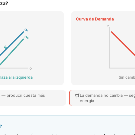
aza?
Curva de
Demanda
P
O
₁
O
₂
←
Q
aza a la izquierda
Sin camb
 — producir cuesta más
🛒
La demanda no cambia — se
energía
?