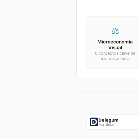
⚖️
Microeconomía
Visual
6 conceptos clave de
microeconomía
Delegum
Fiscalidad