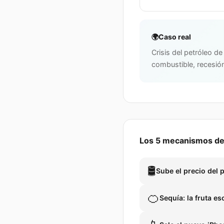
🌍
Caso real
Crisis del petróleo d
combustible, recesión
Los 5 mecanismos de
🛢️
Sube el precio del 
🍊
Sequía: la fruta e