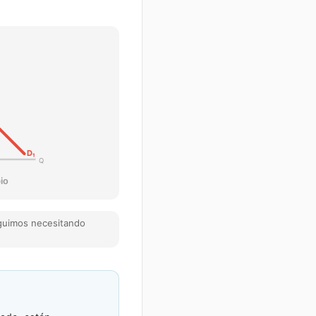
D
₁
Q
io
guimos necesitando