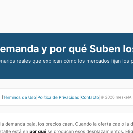
Demanda y por qué Suben lo
narios reales que explican cómo los mercados fijan los 
ℹ️
Términos de Uso
|
Política de Privacidad
|
Contacto
|
©
2026
meskeIA
la demanda baja, los precios caen. Cuando la oferta cae o la
etalle está en
por qué
se producen esos desplazamientos. Elig