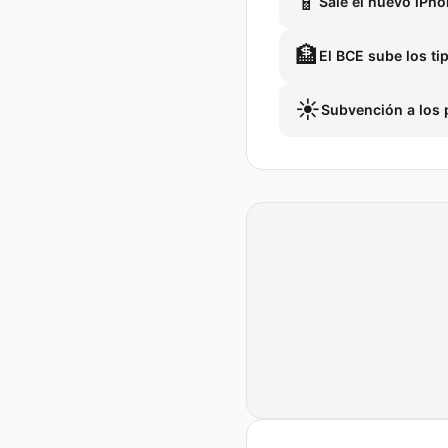
📱
Sale el nuevo iPh
🏦
El BCE sube los ti
☀️
Subvención a los 