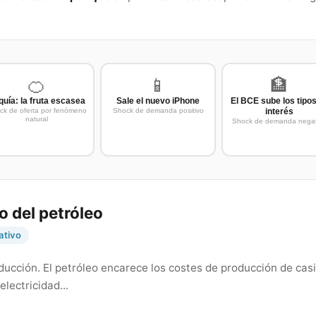
🍊
📱
🏦
quía: la fruta escasea
Sale el nuevo iPhone
El BCE sube los tipo
ck de oferta por fenómeno
Shock de demanda positivo
interés
natural
Shock de demanda negat
o del petróleo
ativo
ucción. El petróleo encarece los costes de producción de casi
electricidad...