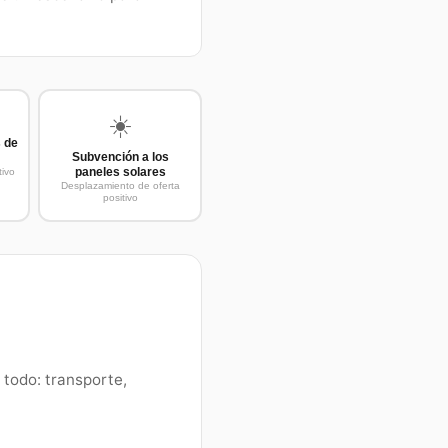
☀️
s de
Subvención a los
paneles solares
ivo
Desplazamiento de oferta
positivo
 todo: transporte,