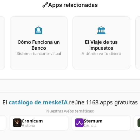
🔗
Apps relacionadas
🏦
🏛️
Cómo Funciona un
El Viaje de tus
Banco
Impuestos
Sistema bancario visual
A dónde va tu dinero
El
catálogo de meskeIA
reúne
1168
apps gratuitas
Nuestras webs temáticas:
Cronicum
Stemum
Historia
Ciencia