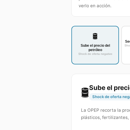
verlo en acción.
🛢️
Se
Sube el precio del
Sho
petróleo
Shock de oferta negativo
Sube el preci
🛢️
Shock de oferta neg
La OPEP recorta la prod
plásticos, fertilizantes, 