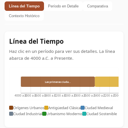
Línea del Tiempo
Período en Detalle
Comparativa
Contexto Histórico
Línea del Tiempo
Haz clic en un período para ver sus detalles. La línea
abarca de
4000 a.C.
a
Presente
.
Las primeras ciuda…
4000 a.C.
3800 a.C.
3600 a.C.
3400 a.C.
3200 a.C.
3000 a.C.
2800 a.C.
2600 a.C.
2400 a.C.
2200 a.C.
2000 a.C.
180
Orígenes Urbanos
Antigüedad Clásica
Ciudad Medieval
Ciudad Industrial
Urbanismo Moderno
Ciudad Sostenible