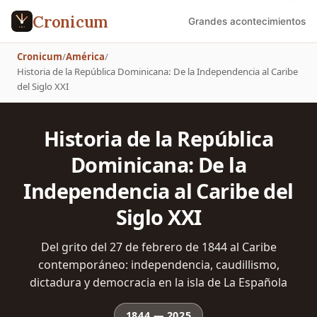
Cronicum
Grandes acontecimientos
Cronicum
/
América
/
Historia de la República Dominicana: De la Independencia al Caribe
del Siglo XXI
Historia de la República
Dominicana: De la
Independencia al Caribe del
Siglo XXI
Del grito del 27 de febrero de 1844 al Caribe
contemporáneo: independencia, caudillismo,
dictadura y democracia en la isla de La Española
1844
—
2025