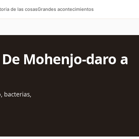
toria de las cosas
Grandes acontecimientos
a: De Mohenjo-daro a
, bacterias,