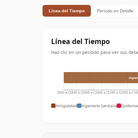
Línea del Tiempo
Período en Detalle
Línea del Tiempo
Haz clic en un período para ver sus deta
Higie
3000 a.C.
2800 a.C.
2600 a.C.
2400 a.C.
2200 a.C.
2000 a.C.
180
Antigüedad
Ingeniería Sanitaria
Epidemia