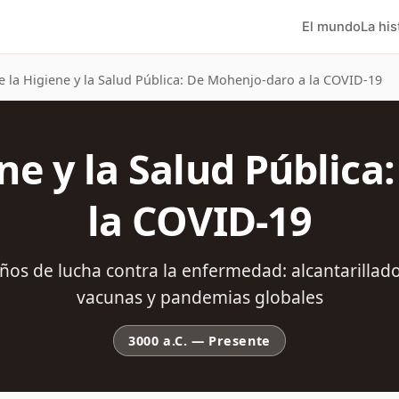
El mundo
La his
de la Higiene y la Salud Pública: De Mohenjo-daro a la COVID-19
ene y la Salud Públic
la COVID-19
ños de lucha contra la enfermedad: alcantarillado
vacunas y pandemias globales
3000 a.C.
—
Presente