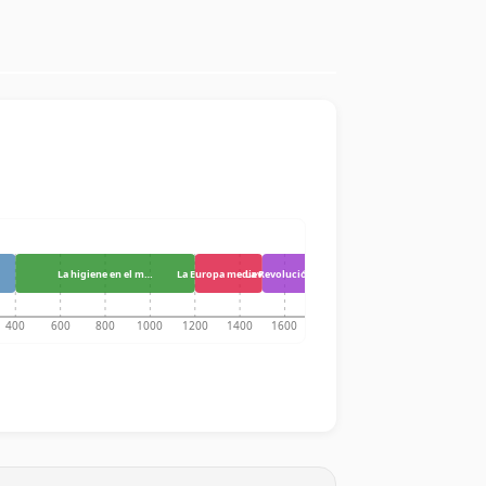
La higiene en el m…
La Europa medieval…
La Revolución Cien…
400
600
800
1000
1200
1400
1600
1800
2000