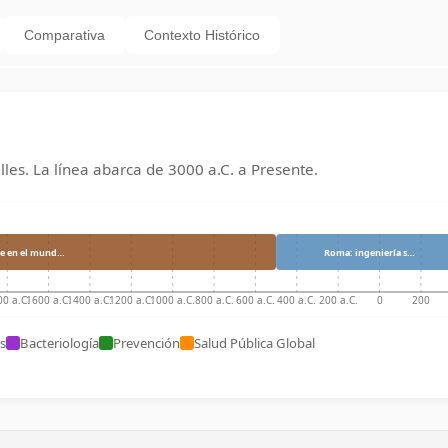
Comparativa
Contexto Histórico
lles. La línea abarca de
3000 a.C.
a
Presente
.
ne en el mund…
Roma: ingeniería s…
0 a.C.
1600 a.C.
1400 a.C.
1200 a.C.
1000 a.C.
800 a.C.
600 a.C.
400 a.C.
200 a.C.
0
200
s
Bacteriología
Prevención
Salud Pública Global