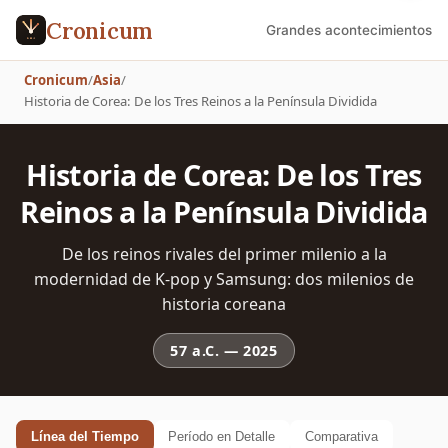
Cronicum
Grandes acontecimientos
Cronicum
/
Asia
/
Historia de Corea: De los Tres Reinos a la Península Dividida
Historia de Corea: De los Tres
Reinos a la Península Dividida
De los reinos rivales del primer milenio a la
modernidad de K-pop y Samsung: dos milenios de
historia coreana
57 a.C.
—
2025
Línea del Tiempo
Período en Detalle
Comparativa