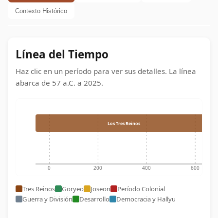
Contexto Histórico
Línea del Tiempo
Haz clic en un período para ver sus detalles. La línea
abarca de
57 a.C.
a
2025
.
Los Tres Reinos
0
200
400
600
Tres Reinos
Goryeo
Joseon
Período Colonial
Guerra y División
Desarrollo
Democracia y Hallyu