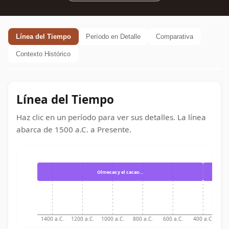
Línea del Tiempo
Período en Detalle
Comparativa
Contexto Histórico
Línea del Tiempo
Haz clic en un período para ver sus detalles. La línea
abarca de
1500 a.C.
a
Presente
.
Olmecas y el cacao…
1400 a.C.
1200 a.C.
1000 a.C.
800 a.C.
600 a.C.
400 a.C.
20