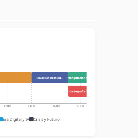
Era de los Descubr…
Triangulación y Ca…
Cartografía Coloni…
1200
1400
1600
1800
2000
Era Digital y IA
Crisis y Futuro