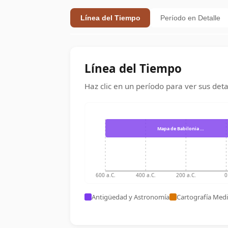
Línea del Tiempo
Período en Detalle
Línea del Tiempo
Haz clic en un período para ver sus deta
Mapa de Babilonia …
600 a.C.
400 a.C.
200 a.C.
0
Antigüedad y Astronomía
Cartografía Medi