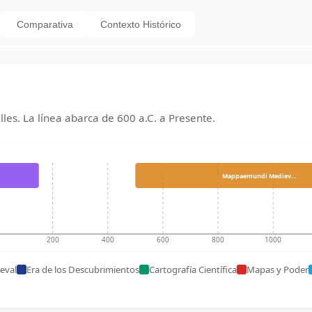
Comparativa
Contexto Histórico
lles. La línea abarca de
600 a.C.
a
Presente
.
Mappaemundi Mediev…
200
400
600
800
1000
eval
Era de los Descubrimientos
Cartografía Científica
Mapas y Poder