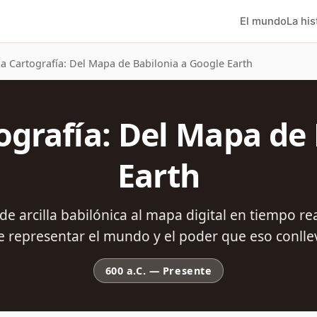
El mundo
La his
 la Cartografía: Del Mapa de Babilonia a Google Earth
tografía: Del Mapa de
Earth
a de arcilla babilónica al mapa digital en tiempo re
e representar el mundo y el poder que eso conlle
600 a.C.
—
Presente