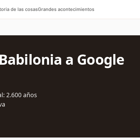
toria de las cosas
Grandes acontecimientos
 Babilonia a Google
al: 2.600 años
va