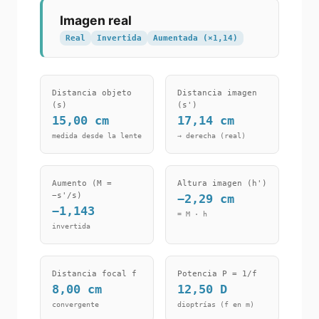
Imagen real
Real
Invertida
Aumentada (×1,14)
Distancia objeto
Distancia imagen
(s)
(s')
15,00
cm
17,14
cm
medida desde la lente
→ derecha (real)
Aumento (M =
Altura imagen (h')
−s'/s)
−2,29
cm
−1,143
= M · h
invertida
Distancia focal f
Potencia P = 1/f
8,00
cm
12,50
D
convergente
dioptrías (f en m)