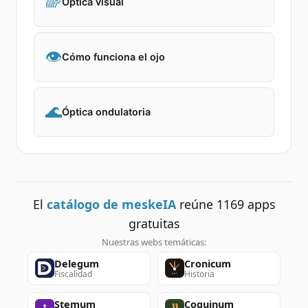
🌈
Óptica visual
👁️
Cómo funciona el ojo
🌊
Óptica ondulatoria
El
catálogo de meskeIA
reúne
1169
apps
gratuitas
Nuestras webs temáticas:
Delegum
Cronicum
Fiscalidad
Historia
Stemum
Coquinum