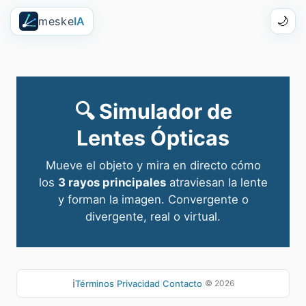
meske
IA
🌙
🔍 Simulador de
Lentes Ópticas
Mueve el objeto y mira en directo cómo
los
3 rayos principales
atraviesan la lente
y forman la imagen. Convergente o
divergente, real o virtual.
ℹ️
Términos
|
Privacidad
|
Contacto
|
©
2026