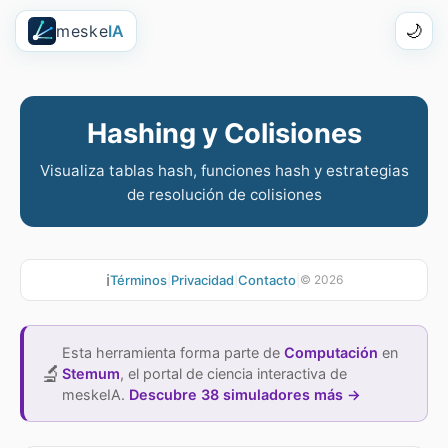
meske
IA
🌙
Hashing y Colisiones
Visualiza tablas hash, funciones hash y estrategias
de resolución de colisiones
ℹ️
Términos
|
Privacidad
|
Contacto
|
©
2026
Esta herramienta forma parte de
Computación
en
🔬
Stemum
,
el portal de ciencia interactiva de
meskeIA.
Descubre 38 simuladores más →