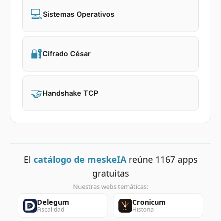
💻
Sistemas Operativos
🔐
Cifrado César
🤝
Handshake TCP
El
catálogo de meskeIA
reúne
1167
apps
gratuitas
Nuestras webs temáticas:
Delegum
Cronicum
Fiscalidad
Historia