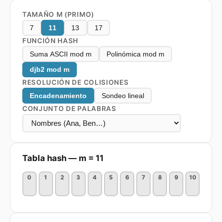
TAMAÑO M (PRIMO)
7
11
13
17
FUNCIÓN HASH
Suma ASCII mod m
Polinómica mod m
djb2 mod m
RESOLUCIÓN DE COLISIONES
Encadenamiento
Sondeo lineal
CONJUNTO DE PALABRAS
Tabla hash — m =
11
0
1
2
3
4
5
6
7
8
9
10