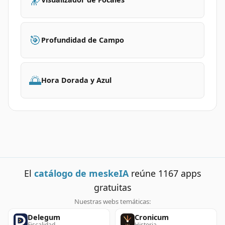
🎯
Profundidad de Campo
🌅
Hora Dorada y Azul
El
catálogo de meskeIA
reúne
1167
apps
gratuitas
Nuestras webs temáticas:
Delegum
Cronicum
Fiscalidad
Historia