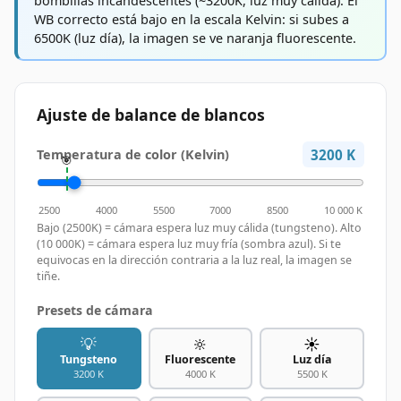
bombillas incandescentes (~3200K, luz muy cálida). El
WB correcto está bajo en la escala Kelvin: si subes a
6500K (luz día), la imagen se ve naranja fluorescente.
Ajuste de balance de blancos
3200
K
Temperatura de color (Kelvin)
2500
4000
5500
7000
8500
10 000 K
Bajo (2500K) = cámara espera luz muy cálida (tungsteno). Alto
(10 000K) = cámara espera luz muy fría (sombra azul). Si te
equivocas en la dirección contraria a la luz real, la imagen se
tiñe.
Presets de cámara
💡
🔆
☀️
Tungsteno
Fluorescente
Luz día
3200
K
4000
K
5500
K