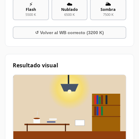
⚡
☁️
🌥️
Flash
Nublado
Sombra
5500
K
6500
K
7500
K
↺ Volver al WB correcto (
3200
K)
Resultado visual