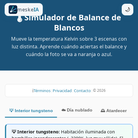
meske
IA
🌙
🌡️ Simulador de Balance de
Blancos
Mueve la temperatura Kelvin sobre 3 escenas con
luz distinta. Aprende cuándo aciertas el balance y
cuándo la foto se va a naranja o azul.
ℹ️
Términos
|
Privacidad
|
Contacto
|
©
2026
☁️
Día nublado
💡
Interior tungsteno
🌅
Atardecer
💡
Interior tungsteno
:
Habitación iluminada con