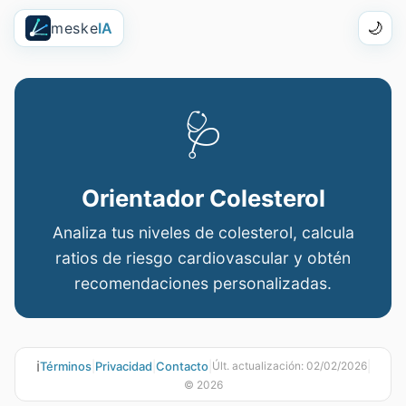
meske
IA
🌙
🩺
Orientador Colesterol
Analiza tus niveles de colesterol, calcula
ratios de riesgo cardiovascular y obtén
recomendaciones personalizadas.
ℹ️
Términos
|
Privacidad
|
Contacto
|
|
Últ. actualización:
02/02/2026
©
2026