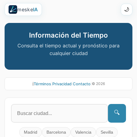
meske
IA
🌙
Información del Tiempo
Consulta el tiempo actual y pronóstico para
cualquier ciudad
ℹ️
Términos
|
Privacidad
|
Contacto
|
©
2026
🔍
Madrid
Barcelona
Valencia
Sevilla