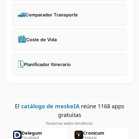
🚄
Comparador Transporte
🏙️
Coste de Vida
🗓️
Planificador Itinerario
El
catálogo de meskeIA
reúne
1168
apps
gratuitas
Nuestras webs temáticas:
Delegum
Cronicum
Fiscalidad
Historia