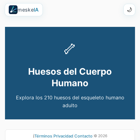
meske
IA
🌙
🦴
Huesos del Cuerpo
Humano
Explora los
210
huesos del esqueleto humano
adulto
ℹ️
Términos
|
Privacidad
|
Contacto
|
©
2026