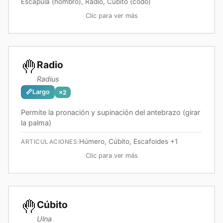
Escápula (hombro), Radio, Cúbito (codo)
Clic para ver más
🤚
Radio
Radius
📏
Largo
×
2
Permite la pronación y supinación del antebrazo (girar
la palma)
Húmero, Cúbito, Escafoides
+1
ARTICULACIONES:
Clic para ver más
🤚
Cúbito
Ulna