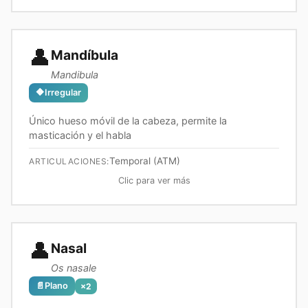
👤
Mandíbula
Mandibula
🔶
Irregular
Único hueso móvil de la cabeza, permite la
masticación y el habla
Temporal (ATM)
ARTICULACIONES:
Clic para ver más
👤
Nasal
Os nasale
📄
Plano
×
2