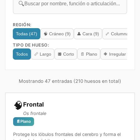
🔍
REGIÓN:
Todas (
47
)
🧠
Cráneo
(
9
)
👤
Cara
(
9
)
🦴
Columna verte
TIPO DE HUESO:
⚫
Todos
📏
Largo
🔲
Corto
📄
Plano
🔶
Irregular
Mostrando 47 entradas (210 huesos en total)
🧠
Frontal
Os frontale
📄
Plano
Protege los lóbulos frontales del cerebro y forma el