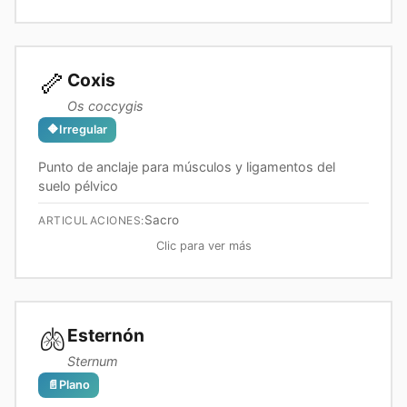
🦴
Coxis
Os coccygis
🔶
Irregular
Punto de anclaje para músculos y ligamentos del
suelo pélvico
Sacro
ARTICULACIONES:
Clic para ver más
🫁
Esternón
Sternum
📄
Plano