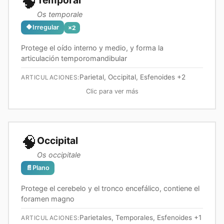
🧠
Temporal
Os temporale
🔶
Irregular
×
2
Protege el oído interno y medio, y forma la
articulación temporomandibular
Parietal, Occipital, Esfenoides
+2
ARTICULACIONES:
Clic para ver más
🧠
Occipital
Os occipitale
📄
Plano
Protege el cerebelo y el tronco encefálico, contiene el
foramen magno
Parietales, Temporales, Esfenoides
+1
ARTICULACIONES: