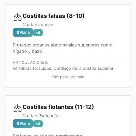
🫁
Costillas falsas (8-10)
Costae spuriae
📄
Plano
×
6
Protegen órganos abdominales superiores como
hígado y bazo
ARTICULACIONES:
Vértebras torácicas, Cartílago de la costilla superior
Clic para ver más
🫁
Costillas flotantes (11-12)
Costae fluctuantes
📄
Plano
×
4
Protegen los riñones parcialmente