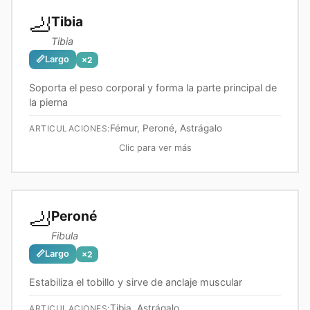
🦶
Tibia
Tibia
📏
Largo
×
2
Soporta el peso corporal y forma la parte principal de
la pierna
Fémur, Peroné, Astrágalo
ARTICULACIONES:
Clic para ver más
🦶
Peroné
Fibula
📏
Largo
×
2
Estabiliza el tobillo y sirve de anclaje muscular
Tibia, Astrágalo
ARTICULACIONES: