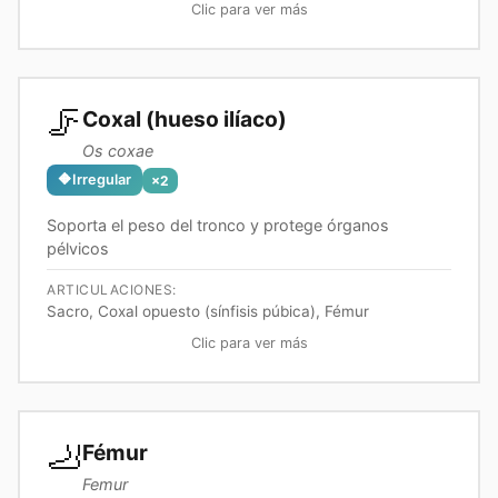
Clic para ver más
🦵
Coxal (hueso ilíaco)
Os coxae
🔶
Irregular
×
2
Soporta el peso del tronco y protege órganos
pélvicos
ARTICULACIONES:
Sacro, Coxal opuesto (sínfisis púbica), Fémur
Clic para ver más
🦶
Fémur
Femur