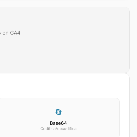
s en GA4
🔄
Base64
Codifica/decodifica