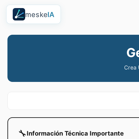
meske
IA
G
Crea 
🔧
Información Técnica Importante