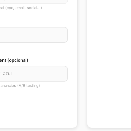
al (cpc, email, social...)
nt (opcional)
 anuncios (A/B testing)