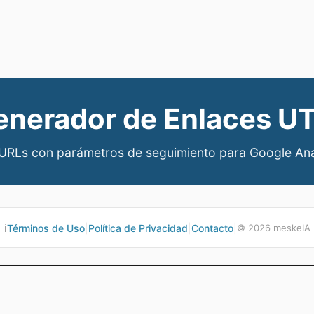
enerador de Enlaces U
URLs con parámetros de seguimiento para Google Ana
ℹ️
Términos de Uso
|
Política de Privacidad
|
Contacto
|
©
2026
meskeIA