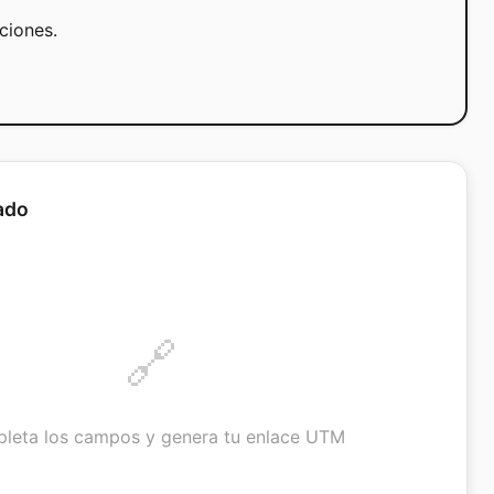
ciones.
ado
🔗
leta los campos y genera tu enlace UTM