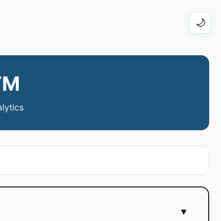
🌙
TM
lytics
▼