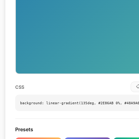

CSS
background: linear-gradient(135deg, #2E86AB 0%, #48A9A
Presets