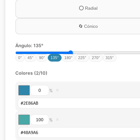
⭕
Radial
🔄
Cónico
Ángulo:
135
°
0
°
45
°
90
°
135
°
180
°
225
°
270
°
315
°
Colores (
2
/10)
×
%
×
%