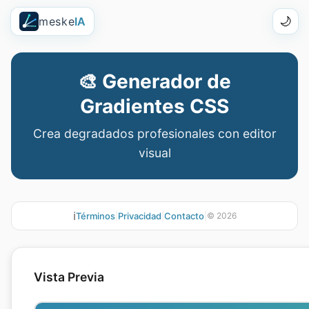
meske
IA
🌙
🎨
Generador de
Gradientes CSS
Crea degradados profesionales con editor
visual
ℹ️
Términos
|
Privacidad
|
Contacto
|
©
2026
Vista Previa