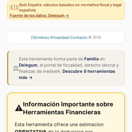
Solo España: cálculos basados en normativa fiscal y legal
🇪🇸
española
Fuente de los datos: Delegum →
ℹ️
Términos
|
Privacidad
|
Contacto
|
©
2026
Esta herramienta forma parte de
Familia
en
Delegum
,
el portal de fiscalidad, derecho laboral y
⚖️
finanzas de meskeIA.
Descubre 9 herramientas
más →
Información Importante sobre
⚠️
Herramientas Financieras
Esta herramienta ofrece una estimacion
ORIENTATIVA
de la deduccion por