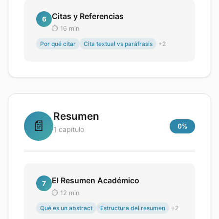
Citas y Referencias
6
⏱️
16
min
Por qué citar
Cita textual vs paráfrasis
+
2
Resumen
📄
0
%
1
capítulo
El Resumen Académico
7
⏱️
12
min
Qué es un abstract
Estructura del resumen
+
2