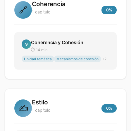
Coherencia
🔗
0
%
1
capítulo
Coherencia y Cohesión
9
⏱️
14
min
Unidad temática
Mecanismos de cohesión
+
2
Estilo
✍️
0
%
1
capítulo