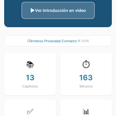
▶️
Ver introducción en video
ℹ️
Términos
|
Privacidad
|
Contacto
|
©
2026
📚
⏱️
13
163
Capítulos
Minutos
✅
📊