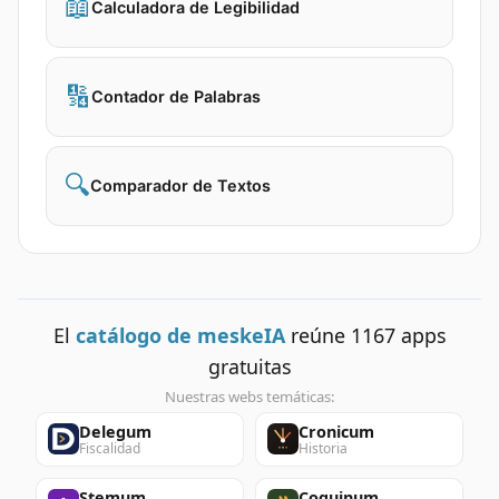
📖
Calculadora de Legibilidad
🔢
Contador de Palabras
🔍
Comparador de Textos
El
catálogo de meskeIA
reúne
1167
apps
gratuitas
Nuestras webs temáticas:
Delegum
Cronicum
Fiscalidad
Historia
Stemum
Coquinum