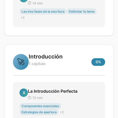
⏱️
14
min
Las tres fases de la escritura
Delimitar tu tema
+
2
Introducción
🚀
0
%
1
capítulo
La Introducción Perfecta
3
⏱️
13
min
Componentes esenciales
Estrategias de apertura
+
2