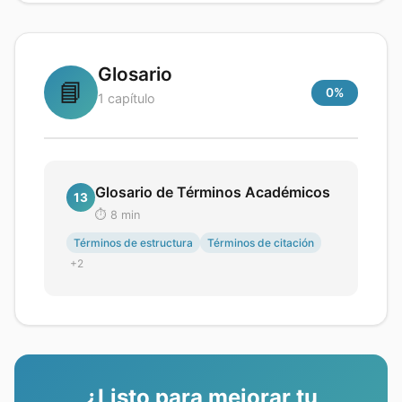
Glosario
📘
0
%
1
capítulo
Glosario de Términos Académicos
13
⏱️
8
min
Términos de estructura
Términos de citación
+
2
¿Listo para mejorar tu