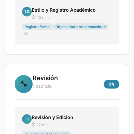
Estilo y Registro Académico
10
⏱️
13
min
Registro formal
Objetividad e impersonalidad
+
2
Revisión
🔧
0
%
1
capítulo
Revisión y Edición
11
⏱️
12
min