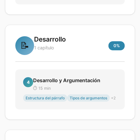
Desarrollo
📝
0
%
1
capítulo
Desarrollo y Argumentación
4
⏱️
15
min
Estructura del párrafo
Tipos de argumentos
+
2