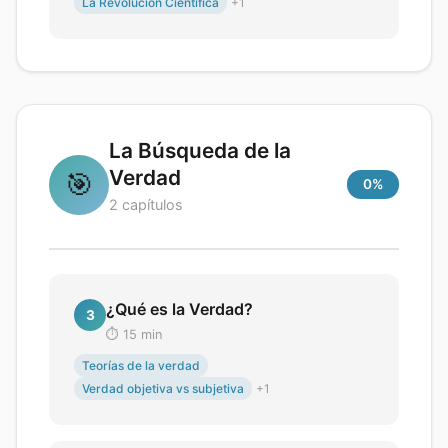
La Revolución Científica
+
1
La Búsqueda de la
Verdad
🎯
0
%
2
capítulos
¿Qué es la Verdad?
3
⏱️
15
min
Teorías de la verdad
Verdad objetiva vs subjetiva
+
1