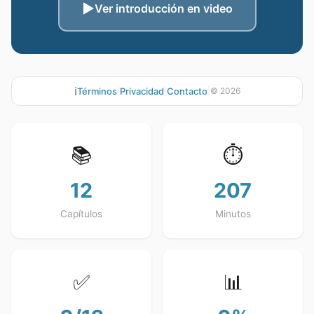
▶️
Ver introducción en video
ℹ️
Términos
|
Privacidad
|
Contacto
|
©
2026
📚
⏱️
12
207
Capítulos
Minutos
✅
📊