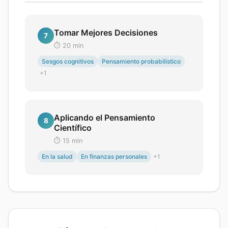
Tomar Mejores Decisiones
7
⏱️
20
min
Sesgos cognitivos
Pensamiento probabilístico
+
1
Aplicando el Pensamiento
8
Científico
⏱️
15
min
En la salud
En finanzas personales
+
1