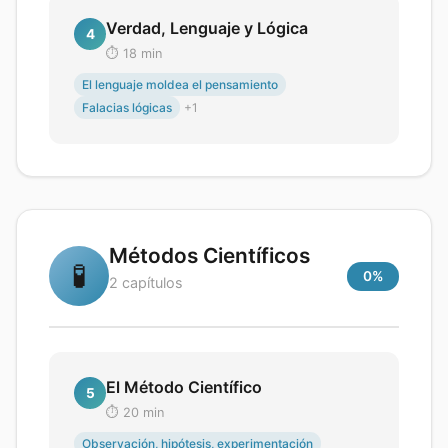
Verdad, Lenguaje y Lógica
4
⏱️
18
min
El lenguaje moldea el pensamiento
Falacias lógicas
+
1
Métodos Científicos
🧪
0
%
2
capítulos
El Método Científico
5
⏱️
20
min
Observación, hipótesis, experimentación