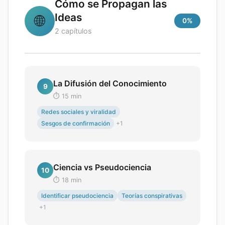
Cómo se Propagan las
Ideas
🌐
0
%
2
capítulos
La Difusión del Conocimiento
9
⏱️
15
min
Redes sociales y viralidad
Sesgos de confirmación
+
1
Ciencia vs Pseudociencia
10
⏱️
18
min
Identificar pseudociencia
Teorías conspirativas
+
1