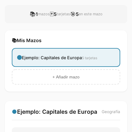
📚
🃏
🎯
1
5
5
mazos
tarjetas
en este mazo
📚
Mis Mazos
Ejemplo: Capitales de Europa
5
tarjetas
+ Añadir mazo
●
Ejemplo: Capitales de Europa
Geografía