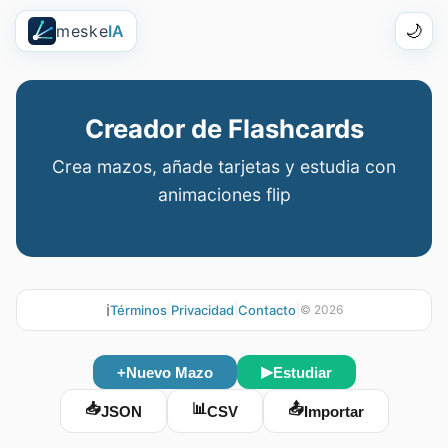
meske
IA
🌙
Creador de Flashcards
Crea mazos, añade tarjetas y estudia con
animaciones flip
ℹ️
Términos
|
Privacidad
|
Contacto
|
©
2026
▶
+
Nuevo Mazo
Estudiar
📥
📊
📤
JSON
CSV
Importar