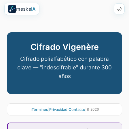
meske
IA
🌙
Cifrado Vigenère
Cifrado polialfabético con palabra
clave — "indescifrable" durante 300
años
ℹ️
Términos
|
Privacidad
|
Contacto
|
©
2026