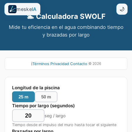
meske
IA
🌙
🏊 Calculadora SWOLF
Mide tu eficiencia en el agua combinando tiempo
y brazadas por largo
ℹ️
Términos
|
Privacidad
|
Contacto
|
©
2026
Longitud de la piscina
25 m
50 m
Tiempo por largo (segundos)
seg / largo
Tiempo desde el impulso del muro hasta tocar el siguiente
Brazadas por largo