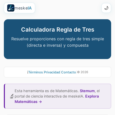
meske
IA
🌙
Calculadora Regla de Tres
Resuelve proporciones con regla de tres simple
(directa e inversa) y compuesta
ℹ️
Términos
|
Privacidad
|
Contacto
|
©
2026
Esta herramienta es de Matemáticas.
Stemum
, el
🔬
portal de ciencia interactiva de meskeIA.
Explora
Matemáticas →